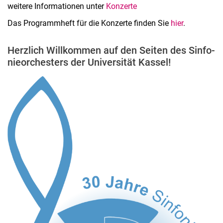
weitere Informationen unter
Konzerte
Das Programmheft für die Konzerte finden Sie
hier
.
Herz­lich Will­kom­men auf den Sei­ten des Sin­fo­
nie­or­ches­ters der Uni­ver­si­tät Kas­sel!