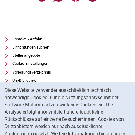
Kontakt & Anfahrt
Einrichtungen suchen
Stellenangebote
Cookie-Einstellungen
Vorlesungsverzeichnis
Uni-Bibliothek
Cookie-Hinweis
Moodle
Diese Website verwendet ausschließlich technisch
Panopto
notwendige Cookies. Für die Nutzungsanalyse mit der
Software Matomo setzen wir keine Cookies ein. Die
Datenschutz
Analyse erfolgt anonymisiert und erlaubt keine
Barrierefreiheit
Rückschlüsse auf einzelne Besucher*innen. Cookies von
Transparenter KI-Einsatz
Drittanbietern werden nur nach ausdrücklicher
Impressum
Zustimmung gesetzt. Weitere Informationen hierzu finden