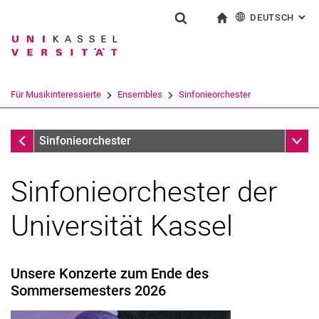
DEUTSCH
: AL
Springe direkt zu: Inhalt
Springe direkt zu: Suche
Springe direkt zu: Hauptnav
zur Startseite
Suchformular
Suchbegriff
English
Suchmaschine
Für Musikinteressierte
Ensembles
Sinfonieorchester
Suchen (öffnet externen Link in einem 
Ensembles
Unter
Sinfonieorchester
Sinfonieorchester der
Universität Kassel
Unsere Konzerte zum Ende des
Sommersemesters 2026