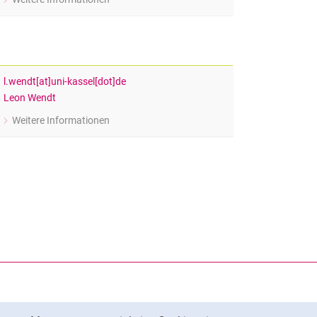
zu Julie Frodyma
Sekretariat für Prof. Dr. Johannes Zimmermann
l.wendt[at]uni-kassel[dot]de
Leon Wendt
Weitere Informationen
zu Leon Wendt
Wissenschaftlicher Mitarbeiter im Fachgebiet Differentielle Psychologie
rner Link, öffnet neues Fenster)
en (externer Link, öffnet neues Fenster)
te kopieren