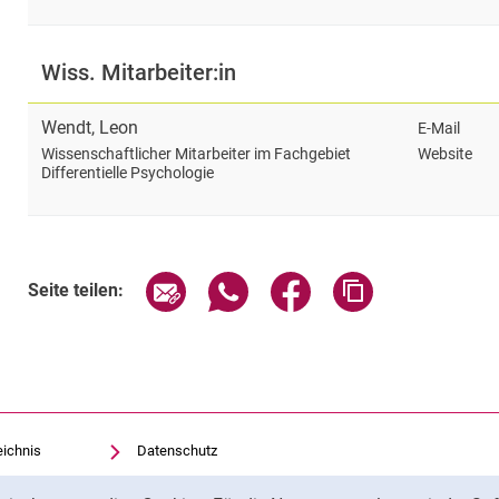
Wiss. Mitarbeiter:in
Wendt
,
Leon
E-Mail
Website
Wissenschaftlicher Mitarbeiter im Fachgebiet
Differentielle Psychologie
Seite über E-Mail teilen
Seite über WhatsApp teilen (exte
Seite über Facebook teil
Adresse der Sei
Seite teilen:
eichnis
Datenschutz
Barrierefreiheit