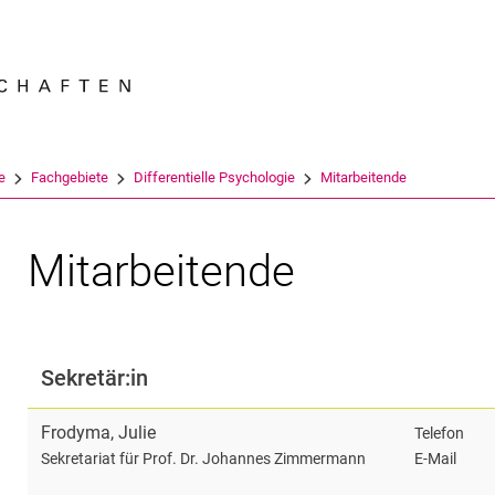
Springe direkt zu: Inhalt
Springe direkt zu: Suche
Springe direkt zu: Hauptnav
Suchmas
e
Fachgebiete
Differentielle Psychologie
Mitarbeitende
Mitarbeitende
Sekretär:in
Frodyma
,
Julie
Telefon
E-Mail
Sekretariat für Prof. Dr. Johannes Zimmermann