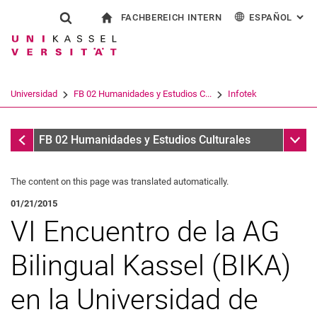
FACHBEREICH INTERN
ESPAÑOL
: AL
Jump directly to: content
Jump directly to: search
Jump directly to: main navi
a la página de inicio
Show search form
Search term
Para los empleados
Deutsch
English
Français
Search engine
Universidad
FB 02 Humanidades y Estudios C...
Infotek
Italiano
Search (opens an external link in a ne
Infotek
Sub n
FB 02 Humanidades y Estudios Culturales
The content on this page was translated automatically.
01/21/2015
VI Encuentro de la AG
Bilingual Kassel (BIKA)
en la Universidad de