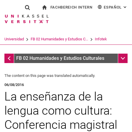
FACHBEREICH INTERN
ESPAÑOL
: AL
Jump directly to: content
Jump directly to: search
Jump directly to: main navi
a la página de inicio
Show search form
Search term
Para los empleados
Deutsch
English
Français
Search engine
Universidad
FB 02 Humanidades y Estudios C...
Infotek
Italiano
Search (opens an external link in a ne
Infotek
Sub n
FB 02 Humanidades y Estudios Culturales
The content on this page was translated automatically.
06/08/2016
La enseñanza de la
lengua como cultura:
Conferencia magistral