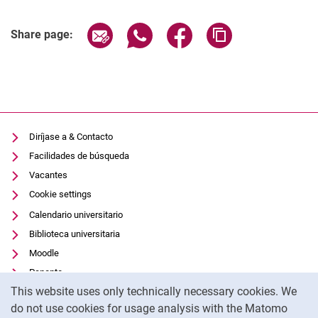
Related Links
Share page via email
Share page via WhatsApp (extern
Share page via Facebook 
Copy page addres
Share page:
Diríjase a & Contacto
Facilidades de búsqueda
Vacantes
Cookie settings
Calendario universitario
Biblioteca universitaria
Moodle
Panopto
Cookie Notice
This website uses only technically necessary cookies. We
Protección de datos
do not use cookies for usage analysis with the Matomo
Accesibilidad