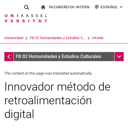
FACHBEREICH INTERN
ESPAÑOL
: AL
Jump directly to: content
Jump directly to: search
Jump directly to: main navi
a la página de inicio
Show search form
Search term
Para los empleados
Deutsch
English
Français
Search engine
Universidad
FB 02 Humanidades y Estudios C...
Infotek
Italiano
Search (opens an external link in a ne
Infotek
Sub n
FB 02 Humanidades y Estudios Culturales
The content on this page was translated automatically.
Innovador método de
retroalimentación
digital