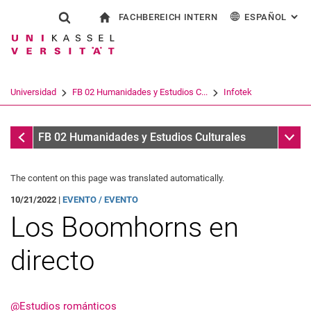
FACHBEREICH INTERN
ESPAÑOL
: AL
Jump directly to: content
Jump directly to: search
Jump directly to: main navi
a la página de inicio
Show search form
Search term
Para los empleados
Deutsch
English
Français
Search engine
Universidad
FB 02 Humanidades y Estudios C...
Infotek
Italiano
Search (opens an external link in a ne
Infotek
Sub n
FB 02 Humanidades y Estudios Culturales
The content on this page was translated automatically.
10/21/2022 |
EVENTO / EVENTO
Los Boomhorns en
directo
@Estudios románticos