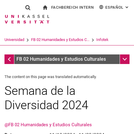
FACHBEREICH INTERN
ESPAÑOL
: AL
Jump directly to: content
Jump directly to: search
Jump directly to: main navi
a la página de inicio
Show search form
Search term
Para los empleados
Deutsch
English
Français
Search engine
Universidad
FB 02 Humanidades y Estudios C...
Infotek
Italiano
Search (opens an external link in a ne
Infotek
Sub n
FB 02 Humanidades y Estudios Culturales
The content on this page was translated automatically.
Semana de la
Diversidad 2024
@FB 02 Humanidades y Estudios Culturales