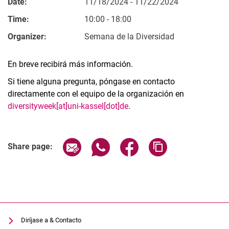
Date:
11/18/2024 - 11/22/2024
Time:
10:00 - 18:00
Organizer:
Semana de la Diversidad
En breve recibirá más información.
Si tiene alguna pregunta, póngase en contacto
directamente con el equipo de la organización en
diversityweek[at]uni-kassel[dot]de
.
Related Links
Share page via email
Share page via WhatsApp (extern
Share page via Facebook 
Copy page addres
Share page:
Diríjase a & Contacto