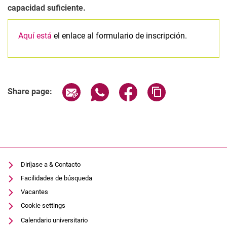
capacidad suficiente.
Aquí está
el enlace al formulario de inscripción.
Related Links
Share page via email
Share page via WhatsApp (extern
Share page via Facebook 
Copy page addres
Share page:
Diríjase a & Contacto
Facilidades de búsqueda
Vacantes
Cookie settings
Calendario universitario