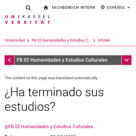
FACHBEREICH INTERN
ESPAÑOL
: AL
Jump directly to: content
Jump directly to: search
Jump directly to: main navi
a la página de inicio
Show search form
Search term
Para los empleados
Deutsch
English
Français
Search engine
Universidad
FB 02 Humanidades y Estudios C...
Infotek
Italiano
Search (opens an external link in a ne
Infotek
Sub n
FB 02 Humanidades y Estudios Culturales
The content on this page was translated automatically.
¿Ha terminado sus
estudios?
@FB 02 Humanidades y Estudios Culturales