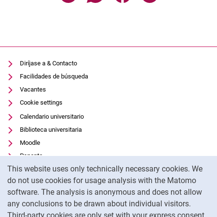
Diríjase a & Contacto
Facilidades de búsqueda
Vacantes
Cookie settings
Calendario universitario
Biblioteca universitaria
Moodle
Panopto
Cookie Notice
This website uses only technically necessary cookies. We
Protección de datos
do not use cookies for usage analysis with the Matomo
Accesibilidad
software. The analysis is anonymous and does not allow
Uso transparente de la IA
any conclusions to be drawn about individual visitors.
Pie de imprenta
Third-party cookies are only set with your express consent.