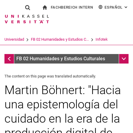
FACHBEREICH INTERN
ESPAÑOL
: AL
Jump directly to: content
Jump directly to: search
Jump directly to: main navi
a la página de inicio
Show search form
Search term
Para los empleados
Deutsch
English
Français
Search engine
Universidad
FB 02 Humanidades y Estudios C...
Infotek
Italiano
Search (opens an external link in a ne
Infotek
Sub n
FB 02 Humanidades y Estudios Culturales
The content on this page was translated automatically.
Martin Böhnert: "Hacia
una epistemología del
cuidado en la era de la
producción digital de