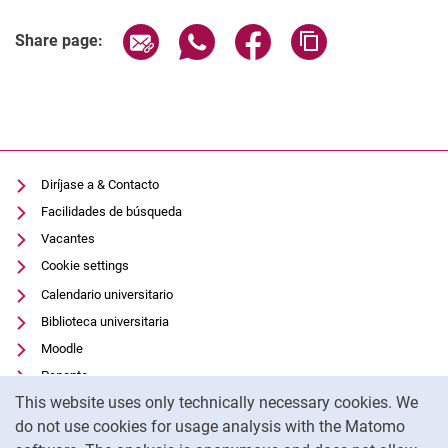
Related Links
Share page via email
Share page via WhatsApp (extern
Share page via Facebook 
Copy page addres
Share page:
Diríjase a & Contacto
Facilidades de búsqueda
Vacantes
Cookie settings
Calendario universitario
Biblioteca universitaria
Moodle
Panopto
Cookie Notice
This website uses only technically necessary cookies. We
Protección de datos
do not use cookies for usage analysis with the Matomo
Accesibilidad