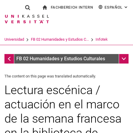
FACHBEREICH INTERN
ESPAÑOL
: AL
Jump directly to: content
Jump directly to: search
Jump directly to: main navi
a la página de inicio
Show search form
Search term
Para los empleados
Deutsch
English
Français
Search engine
Universidad
FB 02 Humanidades y Estudios C...
Infotek
Italiano
Search (opens an external link in a ne
Infotek
Sub n
FB 02 Humanidades y Estudios Culturales
The content on this page was translated automatically.
Lectura escénica /
actuación en el marco
de la semana francesa
en la biblioteca de