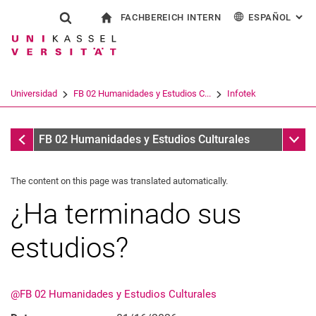
FACHBEREICH INTERN
ESPAÑOL
: AL
Jump directly to: content
Jump directly to: search
Jump directly to: main navi
a la página de inicio
Show search form
Search term
Para los empleados
Deutsch
English
Français
Search engine
Universidad
FB 02 Humanidades y Estudios C...
Infotek
Italiano
Search (opens an external link in a ne
Infotek
Sub n
FB 02 Humanidades y Estudios Culturales
The content on this page was translated automatically.
¿Ha terminado sus
estudios?
@FB 02 Humanidades y Estudios Culturales