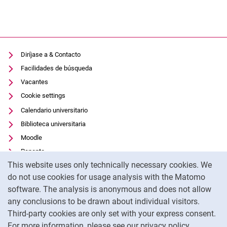
Diríjase a & Contacto
Facilidades de búsqueda
Vacantes
Cookie settings
Calendario universitario
Biblioteca universitaria
Moodle
Panopto
Cookie Notice
This website uses only technically necessary cookies. We
Protección de datos
do not use cookies for usage analysis with the Matomo
Accesibilidad
software. The analysis is anonymous and does not allow
Uso transparente de la IA
any conclusions to be drawn about individual visitors.
Pie de imprenta
Third-party cookies are only set with your express consent.
For more information, please see our privacy policy.