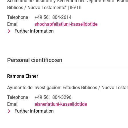
Secretaría del Instituto y Secretaría del Departamento "Estu
Bíblicos / Nuevo Testamento" | IEvTh
Telephone
+49 561 804-2614
Email
shochapfel[at]uni-kassel[dot]de
Further Information
for Sabine Hochapfel
Secretaría del Instituto y Secretaría
Personal científico:en
Ramona
Elsner
Ayudante de investigación: Estudios Bíblicos / Nuevo Test
Telephone
+49 561 804-3296
Email
elsner[at]uni-kassel[dot]de
Further Information
for Ramona Elsner
Ayudante de investigación: Estudios