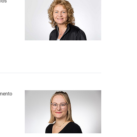
dios
 del Departamento "Estudios Bíblicos / Nuevo Testamento" | IEvT
amento
 Bíblicos / Nuevo Testamento