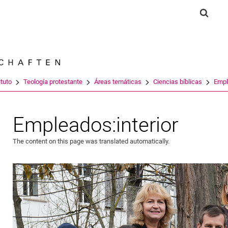
Jump directly to: content
Jump directly to: search
Jump directly to: main navi
Show 
Search e
ituto
Teología protestante
Áreas temáticas
Ciencias bíblicas
Empl
Empleados:interior
The content on this page was translated automatically.