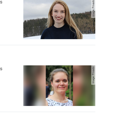
os
Image: Privado
ento de Estudios Bíblicos
os
Image: Privado
ento de Estudios Bíblicos