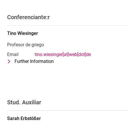
Conferenciante:r
Tino
Wiesinger
Profesor de griego
Email
tino.wiesinger[at]web[dot]de
Further Information
for Tino Wiesinger
Profesor de griego
Stud. Auxiliar
Sarah
Erbstößer