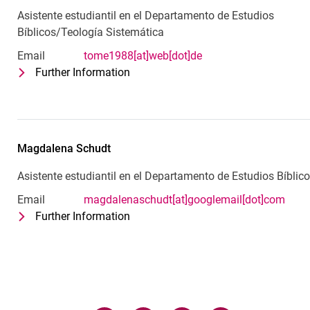
Asistente estudiantil en el Departamento de Estudios
Bíblicos/Teología Sistemática
Email
tome1988[at]web[dot]de
Further Information
for Thomas Messerschmidt
Asistente estudiantil en el Departam
Magdalena
Schudt
Asistente estudiantil en el Departamento de Estudios Bíblic
Email
magdalenaschudt[at]googlemail[dot]com
Further Information
for Magdalena Schudt
Asistente estudiantil en el Departam