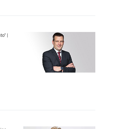
o" |
icos / Nuevo Testamento" | Director General IEvTh