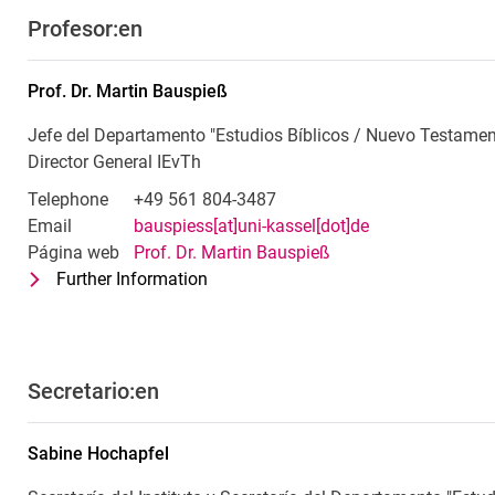
Profesor:en
Prof. Dr.
Martin
Bauspieß
Jefe del Departamento "Estudios Bíblicos / Nuevo Testament
Director General IEvTh
Telephone
+49 561 804-3487
Email
bauspiess[at]uni-kassel[dot]de
Página web
Prof. Dr. Martin Bauspieß
Further Information
for Prof. Dr. Martin Bauspieß
Jefe del Departamento "Estudios Bíbl
Secretario:en
Sabine
Hochapfel