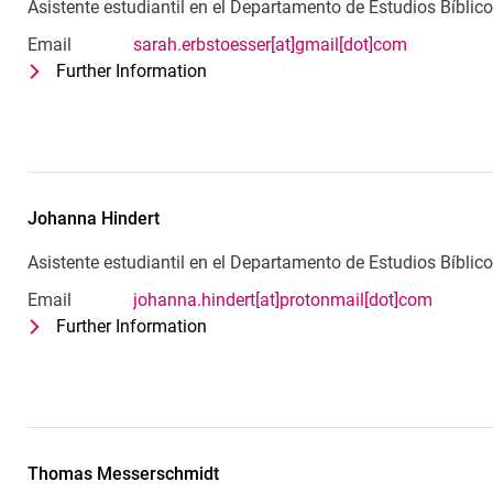
Asistente estudiantil en el Departamento de Estudios Bíblic
Email
sarah.erbstoesser[at]gmail[dot]com
Further Information
for Sarah Erbstößer
Asistente estudiantil en el Departam
Johanna
Hindert
Asistente estudiantil en el Departamento de Estudios Bíblic
Email
johanna.hindert[at]protonmail[dot]com
Further Information
for Johanna Hindert
Asistente estudiantil en el Departam
Thomas
Messerschmidt