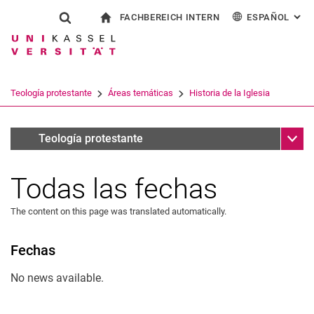
FACHBEREICH INTERN
ESPAÑOL
: AL
Jump directly to: content
Jump directly to: search
Jump directly to: main navi
a la página de inicio
Show search form
Search term
Para los empleados
Deutsch
English
Français
Search engine
Teología protestante
Áreas temáticas
Historia de la Iglesia
Italiano
Search (opens an external link in a ne
Sub n
Infothek
Teología protestante
Todas las fechas
The content on this page was translated automatically.
Fechas
Ciencias bíblicas
Educación religiosa
No news available.
Historia de la Iglesia