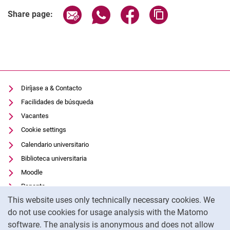
Teología sistemática
Share page via email
Share page via WhatsApp (extern
Share page via Facebook 
Copy page addres
Share page:
Diríjase a & Contacto
Facilidades de búsqueda
Vacantes
Cookie settings
Calendario universitario
Biblioteca universitaria
Moodle
Panopto
Cookie Notice
This website uses only technically necessary cookies. We
Protección de datos
do not use cookies for usage analysis with the Matomo
Accesibilidad
software. The analysis is anonymous and does not allow
Uso transparente de la IA