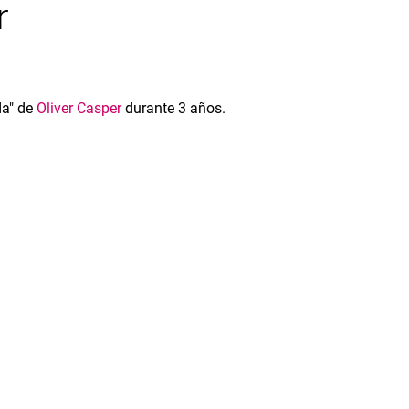
r
da" de
Oliver Casper
durante 3 años.
nal link, opens in a new window)
k (external link, opens in a new window)
ess to clipboard