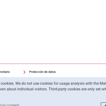
rsitario
Protección de datos
sitaria
Accesibilidad
y cookies. We do not use cookies for usage analysis with the 
Uso transparente de la IA
wn about individual visitors. Third-party cookies are only set w
Pie de imprenta
analysis cookies
rnal content
: Accept external content / cookies