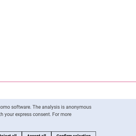
Matomo software. The analysis is anonymous
To top
ith your express consent. For more