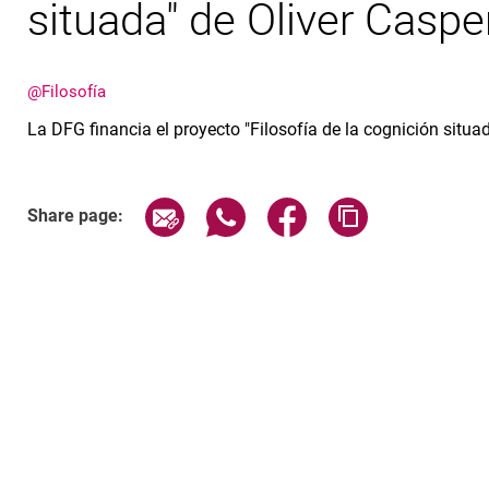
situada" de Oliver Caspe
@Filosofía
La DFG financia el proyecto "Filosofía de la cognición situa
Share page via email
Share page via WhatsApp (exter
Share page via Faceboo
Copy page addr
Share page: