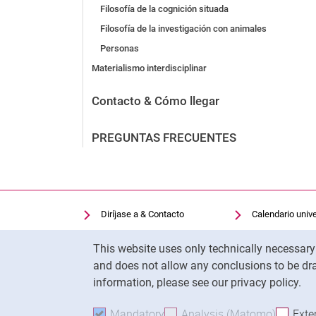
Filosofía de la cognición situada
Filosofía de la investigación con animales
Personas
Materialismo interdisciplinar
Contacto & Cómo llegar
PREGUNTAS FRECUENTES
Diríjase a & Contacto
Calendario unive
Facilidades de búsqueda
Biblioteca univer
Cookie Notice
This website uses only technically necessar
Vacantes
Moodle
and does not allow any conclusions to be dra
Cookie settings
Panopto
information, please see our privacy policy.
Mandatory
Accept mandatory cookies
Analysis (Matomo)
Accept 
Exte