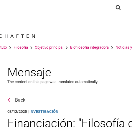
Jump directly to: content
Jump directly to: search
Jump directly to: main navi
Show 
Search e
ituto
Filosofía
Objetivo principal
Biofilosofía integradora
Noticias 
Mensaje
The content on this page was translated automatically.
Back
03/12/2025 |
INVESTIGACIÓN
Financiación: "Filosofía 