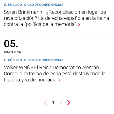
EL PÚBLICO | CICLO DE CONFERENCIAS
Sören Brinkmann - ¿Reconciliación en lugar de
revalorización? La derecha española en la lucha
contra la "política de la memoria"
05.
MAYO 2026
EL PÚBLICO | CICLO DE CONFERENCIAS
Volker Weiß - El Reich Democrático Alemán.
Cómo la extrema derecha está destruyendo la
historia y la democracia
Previous page
page
2
Next page
1
()