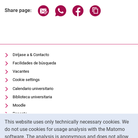
Share page via email
Share page via WhatsApp (extern
Share page via Facebook 
Copy page addres
Share page:
Diríjase a & Contacto
Facilidades de búsqueda
Vacantes
Cookie settings
Calendario universitario
Biblioteca universitaria
Moodle
Panopto
Cookie Notice
This website uses only technically necessary cookies. We
Protección de datos
do not use cookies for usage analysis with the Matomo
Accesibilidad
software. The analysis is anonymous and does not allow