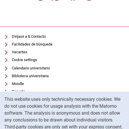
Diríjase a & Contacto
Facilidades de búsqueda
Vacantes
Cookie settings
Calendario universitario
Biblioteca universitaria
Moodle
Panopto
Cookie Notice
This website uses only technically necessary cookies. We
Protección de datos
do not use cookies for usage analysis with the Matomo
Accesibilidad
software. The analysis is anonymous and does not allow
Uso transparente de la IA
any conclusions to be drawn about individual visitors.
Pie de imprenta
Third-party cookies are only set with your express consent.