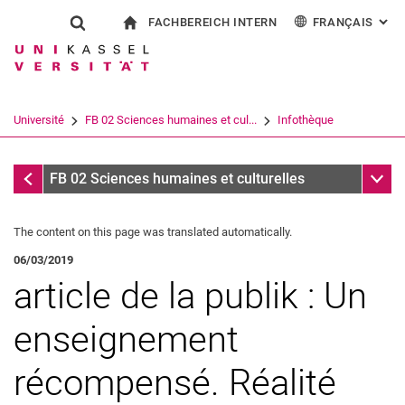
FACHBEREICH INTERN
FRANÇAIS
: AL
Jump directly to: content
Jump directly to: search
Jump directly to: main navi
à la page d'accueil
Show search form
Search term
Pour les employés
Deutsch
English
Español
Search engine
Université
FB 02 Sciences humaines et cul...
Infothèque
Italiano
Search (opens an external link in a ne
Infothèque
Sub n
FB 02 Sciences humaines et culturelles
The content on this page was translated automatically.
06/03/2019
article de la publik : Un
enseignement
récompensé. Réalité