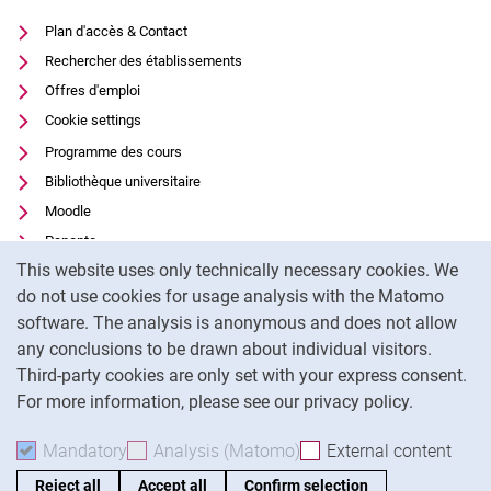
Plan d'accès & Contact
Rechercher des établissements
Offres d'emploi
Cookie settings
Programme des cours
Bibliothèque universitaire
Moodle
Panopto
Cookie Notice
This website uses only technically necessary cookies. We
Protection des données
do not use cookies for usage analysis with the Matomo
Accessibilité
software. The analysis is anonymous and does not allow
Utilisation transparente de l'IA
any conclusions to be drawn about individual visitors.
Mentions légales
Third-party cookies are only set with your express consent.
For more information, please see our privacy policy.
To
Mandatory
Accept mandatory cookies
Analysis (Matomo)
Accept analysis cookies
External content
: Acc
Reject all
Accept all
Confirm selection