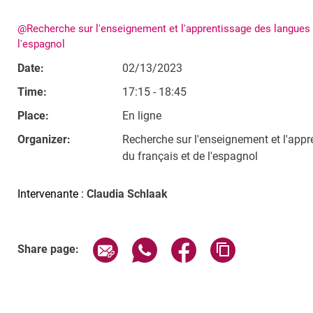
@Recherche sur l'enseignement et l'apprentissage des langues é
l'espagnol
Date:
02/13/2023
Time:
17:15 - 18:45
Place:
En ligne
Organizer:
Recherche sur l'enseignement et l'appr
du français et de l'espagnol
Intervenante :
Claudia Schlaak
Related Links
Share page via email
Share page via WhatsApp (exter
Share page via Faceboo
Copy page addr
Share page: