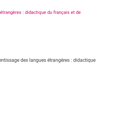
trangères : didactique du français et de
entissage des langues étrangères : didactique
nal link, opens in a new window)
k (external link, opens in a new window)
ess to clipboard