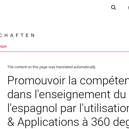
Jump directly to: content
Jump directly to: search
Jump directly to: main navi
Show s
Search e
èque
The content on this page was translated automatically.
Promouvoir la compétenc
dans l'enseignement du 
l'espagnol par l'utilisat
& Applications à 360 de