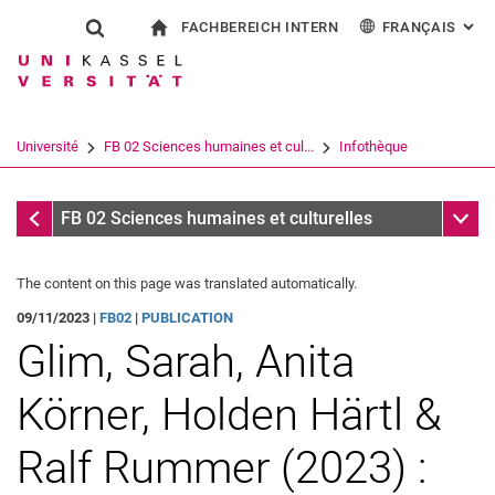
FACHBEREICH INTERN
FRANÇAIS
: AL
Jump directly to: content
Jump directly to: search
Jump directly to: main navi
à la page d'accueil
Show search form
Search term
Pour les employés
Deutsch
English
Español
Search engine
Université
FB 02 Sciences humaines et cul...
Infothèque
Italiano
Search (opens an external link in a ne
Infothèque
Sub n
FB 02 Sciences humaines et culturelles
The content on this page was translated automatically.
09/11/2023 |
FB02
|
PUBLICATION
Glim, Sarah, Anita
Körner, Holden Härtl &
Ralf Rummer (2023) :