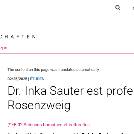
Jump directly to: content
Jump directly to: search
Jump directly to: main navi
Show s
Search e
èque
The content on this page was translated automatically.
02/25/2025 |
ÉTUDES
Dr. Inka Sauter est profe
Rosenzweig
@FB 02 Sciences humaines et culturelles