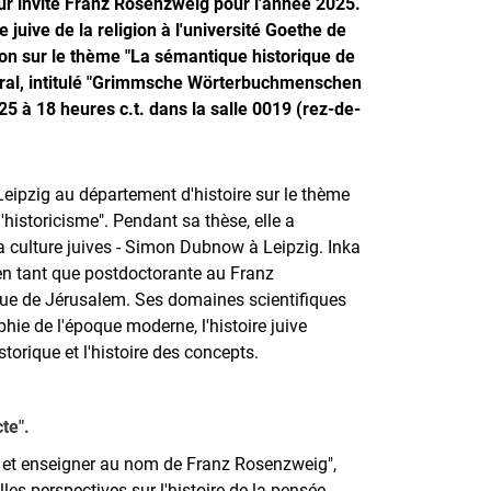
ur invité Franz Rosenzweig pour l'année 2025.
e juive de la religion à l'université Goethe de
ion sur le thème "La sémantique historique de
ural, intitulé "Grimmsche Wörterbuchmenschen
5 à 18 heures c.t. dans la salle 0019 (rez-de-
Leipzig au département d'histoire sur le thème
 l'historicisme". Pendant sa thèse, elle a
t la culture juives - Simon Dubnow à Leipzig. Inka
en tant que postdoctorante au Franz
que de Jérusalem. Ses domaines scientifiques
ophie de l'époque moderne, l'histoire juive
torique et l'histoire des concepts.
te".
he et enseigner au nom de Franz Rosenzweig",
es perspectives sur l'histoire de la pensée