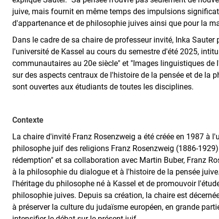
juive, mais fournit en même temps des impulsions significati
d'appartenance et de philosophie juives ainsi que pour la maî
Dans le cadre de sa chaire de professeur invité, Inka Saute
l'université de Kassel au cours du semestre d'été 2025, intit
communautaires au 20e siècle" et "Images linguistiques de l
sur des aspects centraux de l'histoire de la pensée et de la 
sont ouvertes aux étudiants de toutes les disciplines.
Contexte
La chaire d'invité Franz Rosenzweig a été créée en 1987 à l'
philosophe juif des religions Franz Rosenzweig (1886-1929). 
rédemption" et sa collaboration avec Martin Buber, Franz Ro
à la philosophie du dialogue et à l'histoire de la pensée juive.
l'héritage du philosophe né à Kassel et de promouvoir l'étude s
philosophie juives. Depuis sa création, la chaire est décern
à préserver la culture du judaïsme européen, en grande partie 
intensifier le débat sur le présent juif.