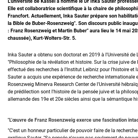
L'université de Kassel a nommé le Dr Inka Sauter professe
Elle est collaboratrice scientifique à la chaire de philosophi
Francfort. Actuellement, Inka Sauter prépare son habilitat
la Bible de Buber-Rosenzweig". Son discours public inaug
: Franz Rosenzweig et Martin Buber" aura lieu le 14 mai 202
chaussée), Kurt-Wolters-Str. 5.
Inka Sauter a obtenu son doctorat en 2019 à l'Université de 
"Philosophie de la révélation et histoire. Sur la crise juive de
effectué des recherches à l'Institut Leibniz pour l'histoire e
Sauter a acquis une expérience de recherche internationale 
Rosenzweig Minerva Research Center de l'Université hébraï
de prédilection sont l'histoire de la pensée juive et la philos
allemande des 19e et 20e siècles ainsi que la sémantique his
"L'œuvre de Franz Rosenzweig exerce une fascination intac
"C'est un honneur particulier de pouvoir faire de la recherc
explique Sauter. "Sa pensée n'ouvre pas seulement de nouvell