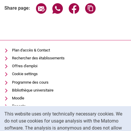
Share page via email
Share page via WhatsApp (extern
Share page via Facebook 
Copy page addres
Share page:
Plan d'accès & Contact
Rechercher des établissements
Offres d'emploi
Cookie settings
Programme des cours
Bibliothèque universitaire
Moodle
Panopto
Cookie Notice
This website uses only technically necessary cookies. We
Protection des données
do not use cookies for usage analysis with the Matomo
Accessibilité
software. The analysis is anonymous and does not allow
Utilisation transparente de l'IA