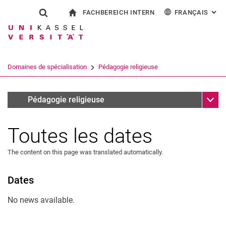
FACHBEREICH INTERN
FRANÇAIS
: AL
Jump directly to: content
Jump directly to: search
Jump directly to: main navi
à la page d'accueil
Show search form
Search term
Pour les employés
Deutsch
English
Español
Search engine
Domaines de spécialisation
Pédagogie religieuse
Italiano
Search (opens an external link in a ne
Sub n
Infothek
Pédagogie religieuse
Toutes les dates
The content on this page was translated automatically.
Dates
No news available.