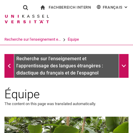
FACHBEREICH INTERN
FRANÇAIS
: AL
Jump directly to: content
Jump directly to: search
Jump directly to: main navi
à la page d'accueil
Show search form
Search term
Pour les employés
Deutsch
English
Español
Search engine
Recherche sur l'enseignement e...
Équipe
Italiano
Search (opens an external link in a ne
Domaines de spécialisation
Sub n
Recherche sur l'enseignement et
l'apprentissage des langues étrangères :
didactique du français et de l'espagnol
Équipe
The content on this page was translated automatically.