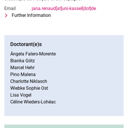
Email
jana.renaud[at]uni-kassel[dot]de
Further Information
for Jana Renaud
Chargée de cours dans le domaine de la
Doctorant(e)s
Ángela Falero-Morente
Bianka Götz
Marcel Hehr
Pino Malena
Charlotte Niklasch
Wiebke Sophie Ost
Lisa Vogel
Céline Wieders-Lohéac