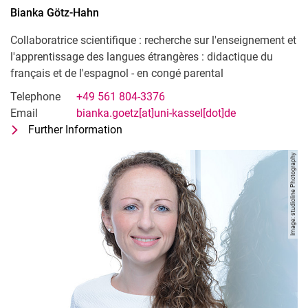
Bianka
Götz-Hahn
Collaboratrice scientifique : recherche sur l'enseignement et
l'apprentissage des langues étrangères : didactique du
français et de l'espagnol - en congé parental
Telephone
+49 561 804-3376
Email
bianka.goetz[at]uni-kassel[dot]de
Further Information
for Bianka Götz-Hahn
Collaboratrice scientifique : recherche
Image: studioline Photography