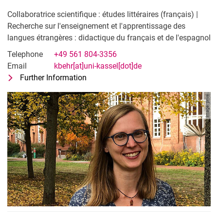
Collaboratrice scientifique : études littéraires (français) |
Recherche sur l'enseignement et l'apprentissage des
langues étrangères : didactique du français et de l'espagnol
Telephone
+49 561 804-3356
Email
kbehr[at]uni-kassel[dot]de
Further Information
for Dr. Kirsten Behr
Collaboratrice scientifique : études li
Image: privé