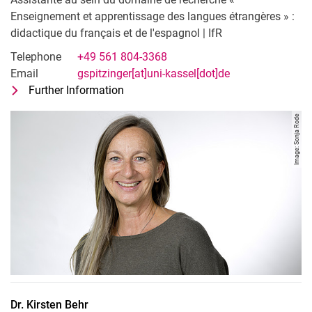
Enseignement et apprentissage des langues étrangères » :
didactique du français et de l'espagnol | IfR
Telephone
+49 561 804-3368
Email
gspitzinger[at]uni-kassel[dot]de
Further Information
for Gabriele Spitzinger
Assistante au sein du domaine de reche
Image: Sonja Rode
Dr.
Kirsten
Behr