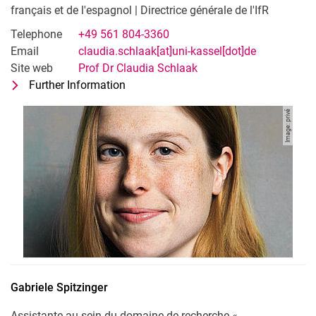
français et de l'espagnol | Directrice générale de l'IfR
Telephone
+49 561 804-3360
Email
claudia.schlaak[at]uni-kassel[dot]de
Site web
Prof Dr Claudia Schlaak
Further Information
for Prof. Dr. Claudia Schlaak
Responsable du pôle « Recherche sur l'
Image: privé
Gabriele
Spitzinger
Assistante au sein du domaine de recherche «