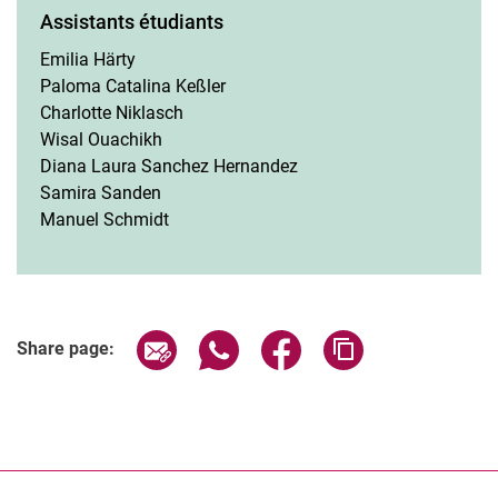
Assistants étudiants
Emilia Härty
Paloma Catalina Keßler
Charlotte Niklasch
Wisal Ouachikh
Diana Laura Sanchez Hernandez
Samira Sanden
Manuel Schmidt
Share page via email
Share page via WhatsApp (extern
Share page via Facebook 
Copy page addres
Share page: