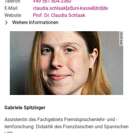
Telefon
+49 561 804-3360
E-Mail
claudia.schlaak[at]uni-kassel[dot]de
Website
Prof. Dr. Claudia Schlaak
Weitere Informationen
zu Prof. Dr. Claudia Schlaak
Fachgebietsleitung Fremdsprachenle
Bild: privat
Gabriele
Spitzinger
Assistentin des Fachgebiets Fremdsprachenlehr- und -
lernforschung: Didaktik des Französischen und Spanischen