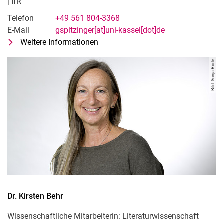
| IfR
Telefon
+49 561 804-3368
E-Mail
gspitzinger[at]uni-kassel[dot]de
Weitere Informationen
zu Gabriele Spitzinger
Assistentin des Fachgebiets Fremds
Bild: Sonja Rode
Dr.
Kirsten
Behr
Wissenschaftliche Mitarbeiterin: Literaturwissenschaft