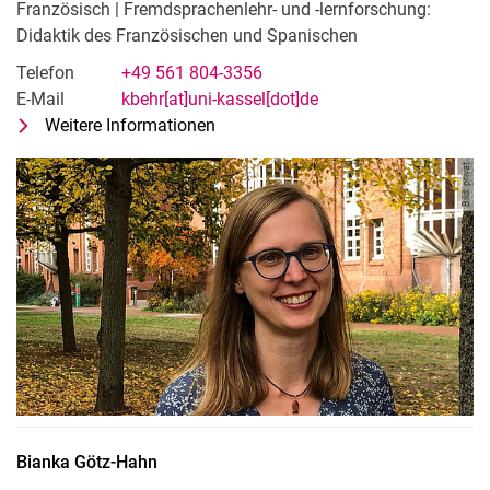
Französisch | Fremdsprachenlehr- und -lernforschung:
Didaktik des Französischen und Spanischen
Telefon
+49 561 804-3356
E-Mail
kbehr[at]uni-kassel[dot]de
Weitere Informationen
zu Dr. Kirsten Behr
Wissenschaftliche Mitarbeiterin: L
Bild: privat
Bianka
Götz-Hahn