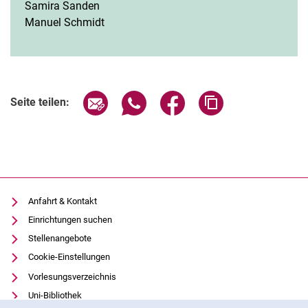
Samira Sanden
Manuel Schmidt
Seite über E-Mail teilen
Seite über WhatsApp teilen (exter
Seite über Facebook teile
Adresse der Seite
Seite teilen:
Anfahrt & Kontakt
Einrichtungen suchen
Stellenangebote
Cookie-Einstellungen
Vorlesungsverzeichnis
Uni-Bibliothek
Cookie-Hinweis