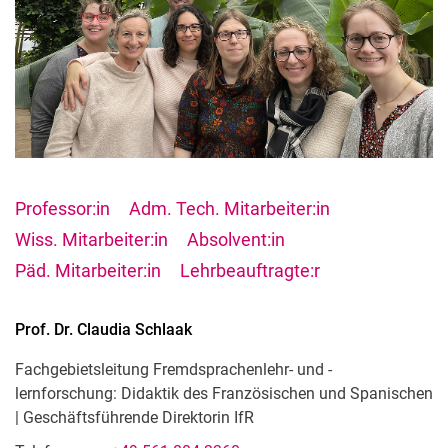
Professor:in
Adm. Tech. Mitarbeiter:in
Wiss. Mitarbeiter:in
Absolvent:in
Päd. Mitarbeiter:in
Lehrbeauftragte:r
Prof. Dr.
Claudia
Schlaak
Fachgebietsleitung Fremdsprachenlehr- und -
lernforschung: Didaktik des Französischen und Spanischen
| Geschäftsführende Direktorin IfR