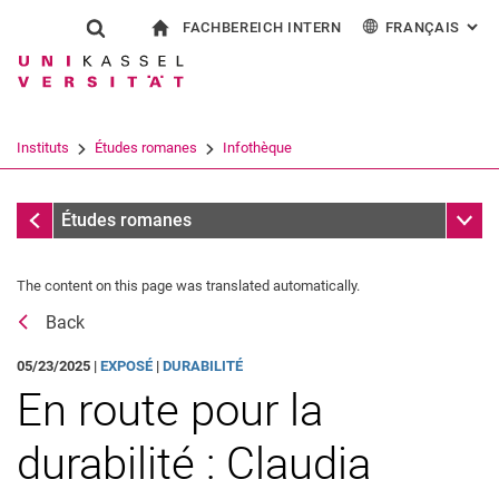
FACHBEREICH INTERN
FRANÇAIS
: AL
Jump directly to: content
Jump directly to: search
Jump directly to: main navi
à la page d'accueil
Show search form
Search term
Pour les employés
Deutsch
English
Español
Search engine
Instituts
Études romanes
Infothèque
Italiano
Search (opens an external link in a ne
Messages
Sub n
Études romanes
The content on this page was translated automatically.
Back
05/23/2025 |
EXPOSÉ
|
DURABILITÉ
En route pour la
durabilité : Claudia