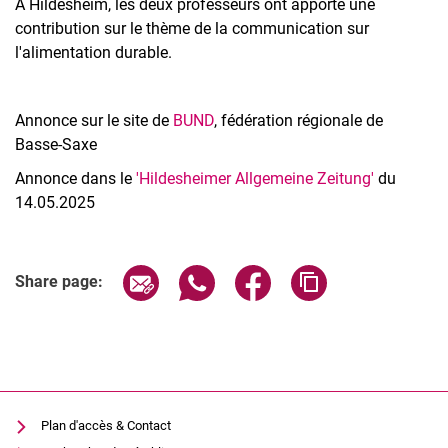
A Hildesheim, les deux professeurs ont apporté une
contribution sur le thème de la communication sur
l'alimentation durable.
Annonce sur le site de
BUND
, fédération régionale de
Basse-Saxe
Annonce dans le
'Hildesheimer Allgemeine Zeitung'
du
14.05.2025
Share page via email
Share page via WhatsApp (extern
Share page via Facebook 
Copy page addres
Share page:
Plan d'accès & Contact