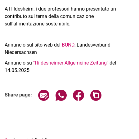
A Hildesheim, i due professori hanno presentato un
contributo sul tema della comunicazione
sull'alimentazione sostenibile.
Annuncio sul sito web del
BUND
, Landesverband
Niedersachsen
Annuncio su
"Hildesheimer Allgemeine Zeitung"
del
14.05.2025
Share page via email
Share page via WhatsApp (extern
Share page via Facebook 
Copy page addres
Share page: