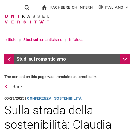
FACHBEREICH INTERN
ITALIANO
: AL
Jump directly to: content
Jump directly to: search
Jump directly to: main navi
alla pagina iniziale
Show search form
Search term
Per i dipendenti
Deutsch
English
Español
Search engine
Istituto
Studi sul romanticismo
Infoteca
Français
Search (opens an external link in a ne
Messaggi
Sub n
Studi sul romanticismo
The content on this page was translated automatically.
Back
05/23/2025 |
CONFERENZA
|
SOSTENIBILITÀ
Sulla strada della
sostenibilità: Claudia