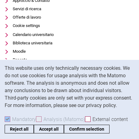
Approccio & Contatto
Servizi di ricerca
Offerte di lavoro
Cookie settings
Calendario universitario
Biblioteca universitaria
Moodle
Panopto
Cookie Notice
This website uses only technically necessary cookies. We
Protezione dei dati
do not use cookies for usage analysis with the Matomo
Accessibilità
software. The analysis is anonymous and does not allow
Utilizzo trasparente dell'intelligenza artificiale
any conclusions to be drawn about individual visitors.
Impronta
Third-party cookies are only set with your express consent.
For more information, please see our privacy policy.
To
Mandatory
Accept mandatory cookies
Analysis (Matomo)
Accept analysis cookies
External content
: Acc
Reject all
Accept all
Confirm selection