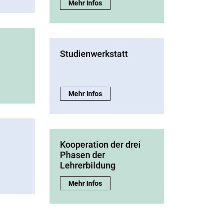
Kinderakademie - Weltreligionen im Dialog:
Mehr Infos
Studienwerkstatt
Studienwerkstatt:
Mehr Infos
Kooperation der drei
Phasen der
Lehrerbildung
Kooperation der drei Phasen der Lehrerbildung:
Mehr Infos