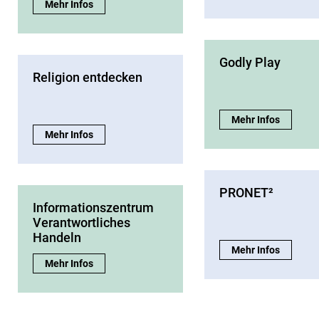
Studienprofil Theologische Gespräche:
Mehr Infos
Godly Play
Religion entdecken
Godly Play:
Mehr Infos
Religion entdecken:
Mehr Infos
PRONET²
Informationszentrum
Verantwortliches
Handeln
PRONET²:
Mehr Infos
Informationszentrum Verantwortliches Handeln:
Mehr Infos