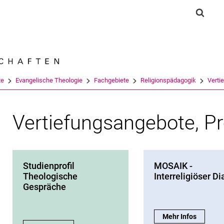
Springe direkt zu: Inhalt
Springe direkt zu: Suche
Springe direkt zu: Hauptnav
Suchf
Suchmas
te
Evangelische Theologie
Fachgebiete
Religionspädagogik
Verti
Vertiefungsangebote, Pr
Studienprofil
MOSAIK -
Theologische
Interreligiöser Di
Gespräche
MOSAIK - Interrelig
Mehr Infos