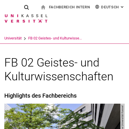
FACHBEREICH INTERN
DEUTSCH
: AL
Springe direkt zu: Inhalt
Springe direkt zu: Suche
Springe direkt zu: Hauptnav
zur Startseite (aktuelle Seite)
Suchformular
Suchbegriff
Für Beschäftigte
English
Español
Français
Suchmaschine
Universität
FB 02 Geistes- und Kulturwisse...
Italiano
Suchen (öffnet externen Link in einem 
FB 02 Geistes- und
Kulturwissenschaften
Highlights des Fachbereichs
Bild: Presse Universität Kassel