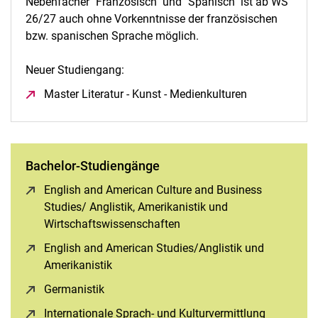
Nebenfächer "Französisch" und "Spanisch" ist ab WS
26/27 auch ohne Vorkenntnisse der französischen
bzw. spanischen Sprache möglich.
Neuer Studiengang:
Master Literatur - Kunst - Medienkulturen
(öffnet neues 
Bachelor-Studiengänge
English and American Culture and Business
Studies/ Anglistik, Amerikanistik und
Wirtschaftswissenschaften
(öffnet neues Fenster)
English and American Studies/Anglistik und
Amerikanistik
(öffnet neues Fenster)
Germanistik
(öffnet neues Fenster)
Internationale Sprach- und Kulturvermittlung
(öffnet ne