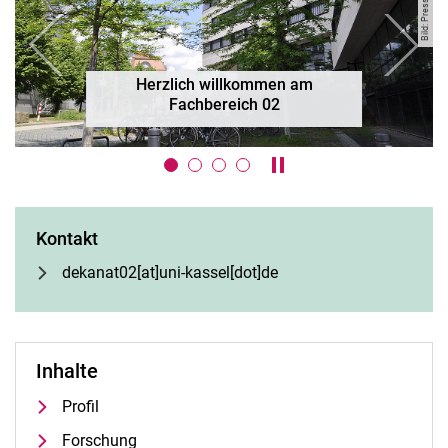
zurück
weiter
Herzlich willkommen am
Fachbereich 02
Karussell anhalten / ab
Kontakt
dekanat02[at]uni-kassel[dot]de
Inhalte
Profil
Forschung