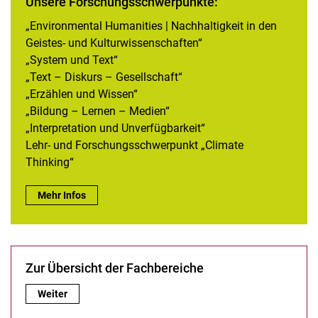
Unsere Forschungsschwerpunkte:
„Environmental Humanities | Nachhaltigkeit in den
Geistes- und Kulturwissenschaften“
„System und Text“
„Text – Diskurs – Gesellschaft“
„Erzählen und Wissen“
„Bildung – Lernen – Medien“
„Interpretation und Unverfügbarkeit“
Lehr- und Forschungsschwerpunkt „Climate
Thinking“
Unsere Forschungsschwerpunkte::
Mehr Infos
Zur Übersicht der Fachbereiche
Zur Übersicht der Fachbereiche:
Weiter