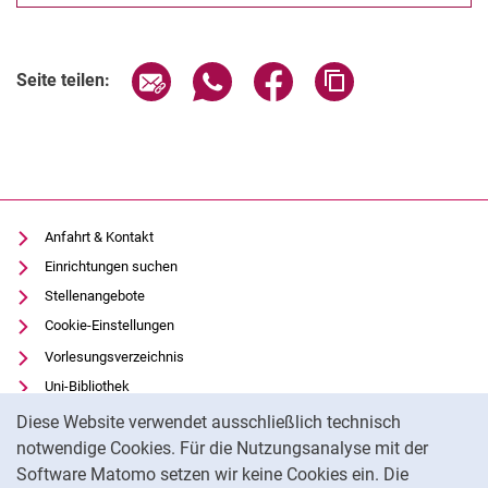
Seite über E-Mail teilen
Seite über WhatsApp teilen (exter
Seite über Facebook teile
Adresse der Seite
Seite teilen:
Anfahrt & Kontakt
Einrichtungen suchen
Stellenangebote
Cookie-Einstellungen
Vorlesungsverzeichnis
Uni-Bibliothek
Cookie-Hinweis
Moodle
Diese Website verwendet ausschließlich technisch
Panopto
notwendige Cookies. Für die Nutzungsanalyse mit der
Software Matomo setzen wir keine Cookies ein. Die
Datenschutz