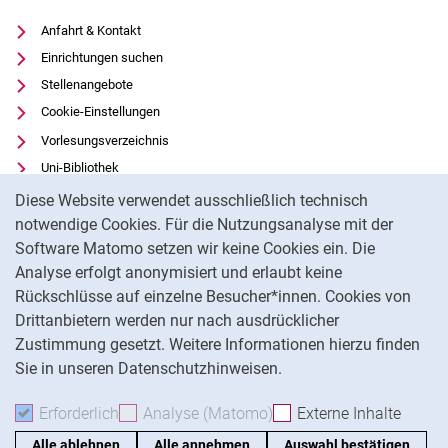
Anfahrt & Kontakt
Einrichtungen suchen
Stellenangebote
Cookie-Einstellungen
Vorlesungsverzeichnis
Uni-Bibliothek
Cookie-Hinweis
Moodle
Diese Website verwendet ausschließlich technisch
Panopto
notwendige Cookies. Für die Nutzungsanalyse mit der
Software Matomo setzen wir keine Cookies ein. Die
Datenschutz
Analyse erfolgt anonymisiert und erlaubt keine
Barrierefreiheit
Rückschlüsse auf einzelne Besucher*innen. Cookies von
Transparenter KI-Einsatz
Drittanbietern werden nur nach ausdrücklicher
Impressum
Zustimmung gesetzt. Weitere Informationen hierzu finden
Sie in unseren Datenschutzhinweisen.
Na
Erforderlich
Erforderliche Cookies akzeptieren
Analyse (Matomo)
Analyse-Cookies akzepti
Externe Inhalte
: Exte
Alle ablehnen
Alle annehmen
Auswahl bestätigen