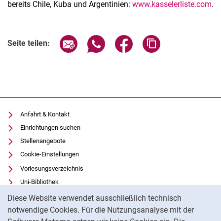
bereits Chile, Kuba und Argentinien:
www.kasselerliste.com
.
Seite über E-Mail teilen
Seite über WhatsApp teilen (exter
Seite über Facebook teile
Adresse der Seite
Seite teilen:
Anfahrt & Kontakt
Einrichtungen suchen
Stellenangebote
Cookie-Einstellungen
Vorlesungsverzeichnis
Uni-Bibliothek
Cookie-Hinweis
Moodle
Diese Website verwendet ausschließlich technisch
Panopto
notwendige Cookies. Für die Nutzungsanalyse mit der