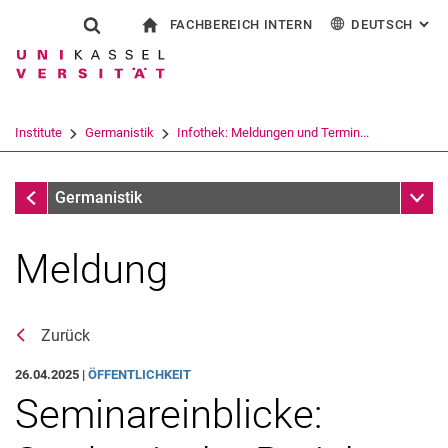
FACHBEREICH INTERN
DEUTSCH
: AL
Springe direkt zu: Inhalt
Springe direkt zu: Suche
Springe direkt zu: Hauptnav
zur Startseite
Suchformular
Suchbegriff
Für Beschäftigte
English
Español
Français
Suchmaschine
Institute
Germanistik
Infothek: Meldungen und Termin...
Italiano
Suchen (öffnet externen Link in einem 
Infothek: Meldungen und Termine
Unter
Germanistik
Meldung
Veranstaltungsarchiv
Zurück
26.04.2025 |
ÖFFENTLICHKEIT
Seminareinblicke: