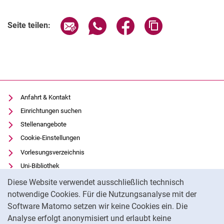
Seite über E-Mail teilen
Seite über WhatsApp teilen (exter
Seite über Facebook teile
Adresse der Seite
Seite teilen:
Anfahrt & Kontakt
Einrichtungen suchen
Stellenangebote
Cookie-Einstellungen
Vorlesungsverzeichnis
Uni-Bibliothek
Cookie-Hinweis
Moodle
Diese Website verwendet ausschließlich technisch
Panopto
notwendige Cookies. Für die Nutzungsanalyse mit der
Software Matomo setzen wir keine Cookies ein. Die
Datenschutz
Analyse erfolgt anonymisiert und erlaubt keine
Barrierefreiheit