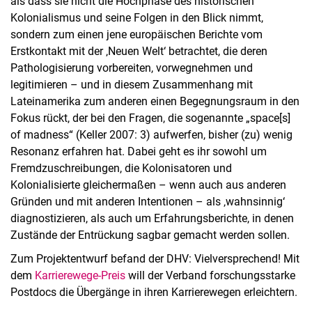
als dass sie nicht die Hochphase des historischen
Kolonialismus und seine Folgen in den Blick nimmt,
sondern zum einen jene europäischen Berichte vom
Erstkontakt mit der ‚Neuen Welt‘ betrachtet, die deren
Pathologisierung vorbereiten, vorwegnehmen und
legitimieren – und in diesem Zusammenhang mit
Lateinamerika zum anderen einen Begegnungsraum in den
Fokus rückt, der bei den Fragen, die sogenannte „space[s]
of madness“ (Keller 2007: 3) aufwerfen, bisher (zu) wenig
Resonanz erfahren hat. Dabei geht es ihr sowohl um
Fremdzuschreibungen, die Kolonisatoren und
Kolonialisierte gleichermaßen – wenn auch aus anderen
Gründen und mit anderen Intentionen – als ‚wahnsinnig‘
diagnostizieren, als auch um Erfahrungsberichte, in denen
Zustände der Entrückung sagbar gemacht werden sollen.
Zum Projektentwurf befand der DHV: Vielversprechend! Mit
dem
Karrierewege-Preis
will der Verband forschungsstarke
Postdocs die Übergänge in ihren Karrierewegen erleichtern.