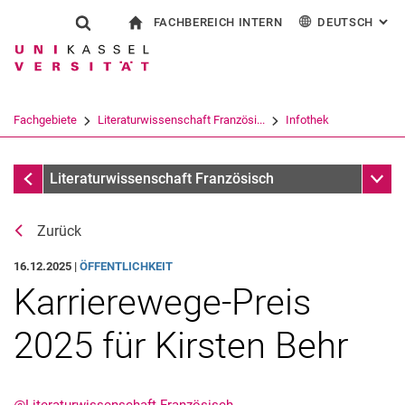
FACHBEREICH INTERN
DEUTSCH
: AL
Springe direkt zu: Inhalt
Springe direkt zu: Suche
Springe direkt zu: Hauptnav
zur Startseite
Suchformular
Suchbegriff
Für Beschäftigte
English
Español
Français
Suchmaschine
Fachgebiete
Literaturwissenschaft Französi...
Infothek
Italiano
Suchen (öffnet externen Link in einem 
Meldungen
Unter
Literaturwissenschaft Französisch
Zurück
16.12.2025 |
ÖFFENTLICHKEIT
Karrierewege-Preis
2025 für Kirsten Behr