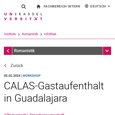
FACHBEREICH INTERN
DEUTSCH
: AL
Springe direkt zu: Inhalt
Springe direkt zu: Suche
Springe direkt zu: Hauptnav
zur Startseite
Suchformular
Suchbegriff
Für Beschäftigte
English
Español
Français
Suchmaschine
Institute
Romanistik
Infothek
Italiano
Suchen (öffnet externen Link in einem 
Meldungen
Unter
Romanistik
Zurück
05.02.2024 |
WORKSHOP
CALAS-Gastaufenthalt
in Guadalajara