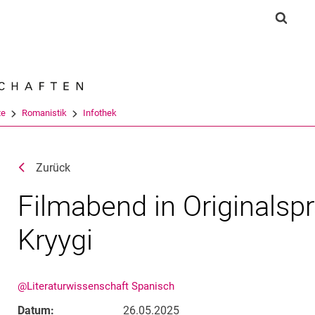
Springe direkt zu: Inhalt
Springe direkt zu: Suche
Springe direkt zu: Hauptnav
Suchf
Suchmas
te
Romanistik
Infothek
Zurück
Filmabend in Originalsp
Kryygi
@Literaturwissenschaft Spanisch
Datum:
26.05.2025