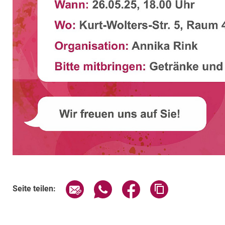
Verwandte Links
Seite über E-Mail teilen
Seite über WhatsApp teilen (exte
Seite über Facebook teil
Adresse der Sei
Seite teilen: