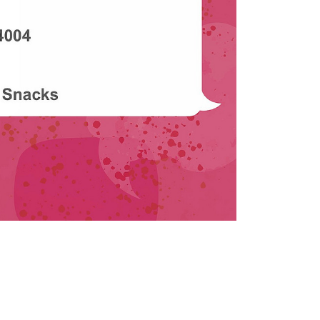
rner Link, öffnet neues Fenster)
en (externer Link, öffnet neues Fenster)
te kopieren