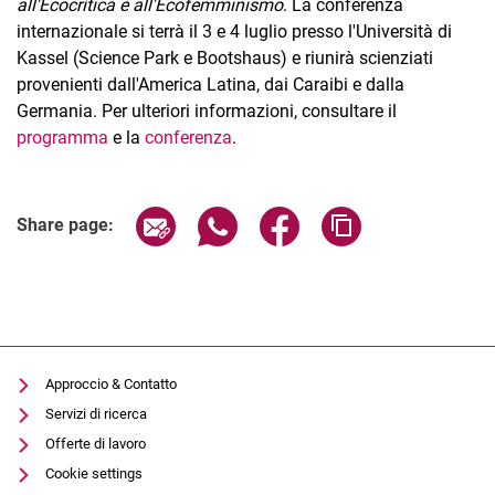
all'
Ecocrítica e all'Ecofemminismo
. La conferenza
internazionale si terrà il 3 e 4 luglio presso l'Università di
Kassel (Science Park e Bootshaus) e riunirà scienziati
provenienti dall'America Latina, dai Caraibi e dalla
Germania. Per ulteriori informazioni, consultare il
programma
e la
conferenza
.
Related Links
Share page via email
Share page via WhatsApp (extern
Share page via Facebook 
Copy page addres
Share page:
Approccio & Contatto
Servizi di ricerca
Offerte di lavoro
Cookie settings