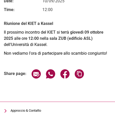
Date:
10/09/2025
Time:
12:00
Riunione del KIET a Kassel
Il prossimo incontro del KIET si terrà
giovedì 09 ottobre
2025
alle ore
12:00
nella
sala ZUB (edificio ASL)
dell'Università di Kassel.
Non vediamo l'ora di partecipare allo scambio congiunto!
Related Links
Share page via email
Share page via WhatsApp (extern
Share page via Facebook 
Copy page addres
Share page:
Approccio & Contatto