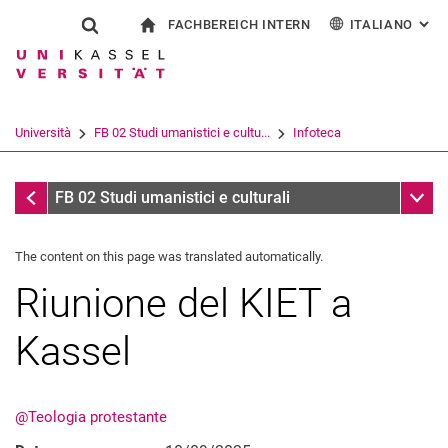
FACHBEREICH INTERN
ITALIANO
: AL
Jump directly to: content
Jump directly to: search
Jump directly to: main navi
alla pagina iniziale
Show search form
Search term
Per i dipendenti
Deutsch
English
Español
Search engine
Università
FB 02 Studi umanistici e cultu...
Infoteca
Français
Search (opens an external link in a ne
Infoteca
Sub n
FB 02 Studi umanistici e culturali
The content on this page was translated automatically.
Riunione del KIET a
Kassel
@Teologia protestante