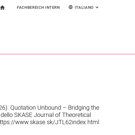
FACHBEREICH INTERN
ITALIANO
: ALTERNATIVE PAG
gation
alla pagina iniziale
earch form
ngine
Per i dipendenti
Deutsch
English
Español
Search (opens an external link in a new window)
Français
26): Quotation Unbound – Bridging the
dello SKASE Journal of Theoretical
o: https://www.skase.sk/JTL62index.html