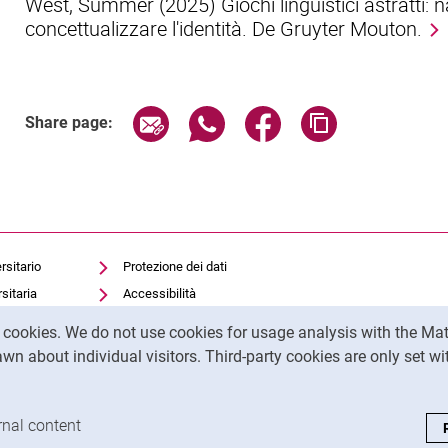
West, Summer (2025) Giochi linguistici astratti: 
concettualizzare l'identità. De Gruyter Mouton.
Share page via email
Share page via WhatsApp (exter
Share page via Faceboo
Copy page addr
Share page:
rsitario
Protezione dei dati
sitaria
Accessibilità
Utilizzo trasparente
y cookies. We do not use cookies for usage analysis with the 
dell'intelligenza artificiale
wn about individual visitors. Third-party cookies are only set w
Impronta
analysis cookies
rnal content
: Accept external content / cookies