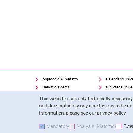
Approccio & Contatto
Calendario unive
Servizi di ricerca
Biblioteca univer
Cookie Notice
Offerte di lavoro
Moodle
This website uses only technically necessar
Cookie settings
Panopto
and does not allow any conclusions to be dra
information, please see our privacy policy.
Mandatory
Accept mandatory cookies
Analysis (Matomo)
Accept 
Exte