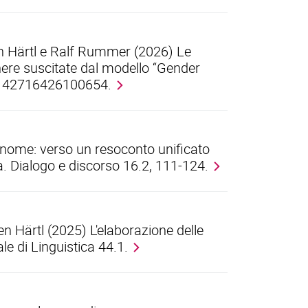
n Härtl e Ralf Rummer (2026) Le
nere suscitate dal modello “Gender
S0142716426100654.
o nome: verso un resoconto unificato
a. Dialogo e discorso 16.2, 111-124.
 Härtl (2025) L'elaborazione delle
le di Linguistica 44.1.