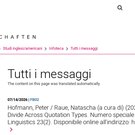
Jump directly to: content
Jump directly to: search
Jump directly to: main navi
Show s
Search e
Studi inglesi/americani
Infoteca
Tutti i messaggi
Tutti i messaggi
The content on this page was translated automatically.
07/14/2026 |
FB02
Hofmann, Peter / Raue, Natascha (a cura di) (20
Divide Across Quotation Types. Numero speciale 
Linguistics 23(2). Disponibile online all’indirizz