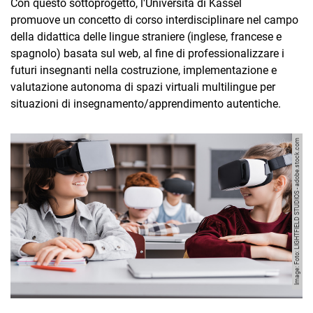
Cooperazione Germania-Israele (CoGI)
Con questo sottoprogetto, l'Università di Kassel
promuove un concetto di corso interdisciplinare nel campo
Storie di vita
della didattica delle lingue straniere (inglese, francese e
Paesaggi linguistici
spagnolo) basata sul web, al fine di professionalizzare i
PRONET
futuri insegnanti nella costruzione, implementazione e
Realtà virtuale e multilinguismo
valutazione autonoma di spazi virtuali multilingue per
Pubblicazioni
situazioni di insegnamento/apprendimento autentiche.
Appartenenze, comitati & Attività di commissioni esterne
Squadra
Image: Foto: LIGHTFIELD STUDIOS - adobe.stock.com
Lavoro supervisionato
Università partner
Infoteca