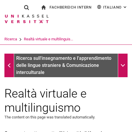
FACHBEREICH INTERN
ITALIANO
: AL
Jump directly to: content
Jump directly to: search
Jump directly to: main navi
alla pagina iniziale
Show search form
Search term
Per i dipendenti
Deutsch
English
Español
Search engine
Ricerca
Realtà virtuale e multilinguis...
Français
Search (opens an external link in a ne
Ricerca
Sub n
Ricerca sull'insegnamento e l'apprendimento
delle lingue straniere & Comunicazione
interculturale
Realtà virtuale e
Premi
Vita
multilinguismo
Ricerca
ABC
The content on this page was translated automatically.
ADEQUA