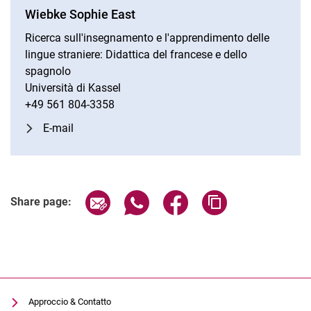
Wiebke Sophie East
Ricerca sull'insegnamento e l'apprendimento delle
lingue straniere: Didattica del francese e dello
spagnolo
Università di Kassel
+49 561 804-3358
E-mail
Share page via email
Share page via WhatsApp (extern
Share page via Facebook 
Copy page addres
Share page:
Approccio & Contatto