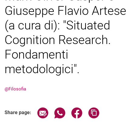
Giuseppe Flavio Artese
(a cura di): "Situated
Biofilosofia integrativa
Notizie ed eventi
Cognition Research.
Biofilosofia: Costellazioni e Firme
La cognizione come assemblaggio vivente
Fondamenti
Forme di pratica, forme di conoscenza
metodologici".
Gli esperimenti di pensiero e il loro ruolo di mediazione
Ermeneutica della natura e logica del vivente
Biofilosofia integrativa in HPLS
@Filosofia
Jakob von Uexküll e la filosofia
Firme metodologiche
Concetti teorici e organicità della musica
Share page via email
Share page via WhatsApp (extern
Share page via Facebook 
Copy page addres
Share page:
Filosofia della cognizione situata
Filosofia della ricerca sugli animali
Persone