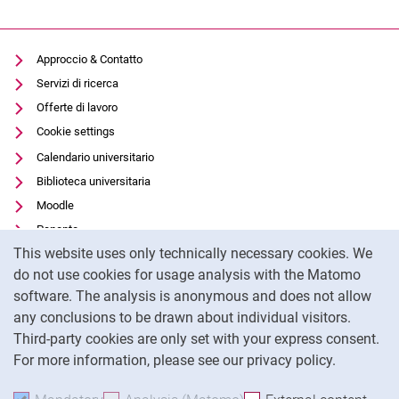
Il materialismo interdisciplinare
Approccio & Contatto
Servizi di ricerca
Offerte di lavoro
Cookie settings
Calendario universitario
Biblioteca universitaria
Moodle
Panopto
Cookie Notice
This website uses only technically necessary cookies. We
Protezione dei dati
do not use cookies for usage analysis with the Matomo
Accessibilità
software. The analysis is anonymous and does not allow
Utilizzo trasparente dell'intelligenza artificiale
any conclusions to be drawn about individual visitors.
Impronta
Third-party cookies are only set with your express consent.
For more information, please see our privacy policy.
To