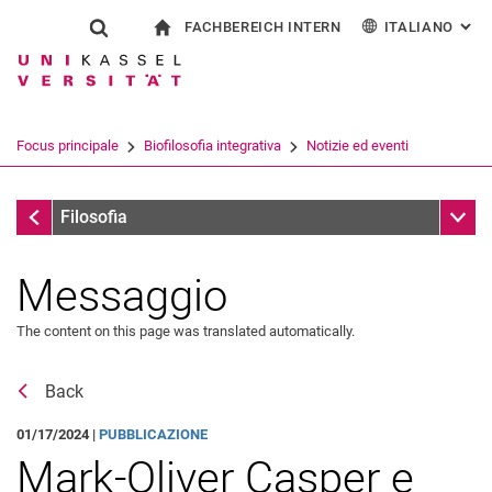
FACHBEREICH INTERN
ITALIANO
: AL
Jump directly to: content
Jump directly to: search
Jump directly to: main navi
alla pagina iniziale
Show search form
Search term
Per i dipendenti
Deutsch
English
Español
Search engine
Focus principale
Biofilosofia integrativa
Notizie ed eventi
Français
Search (opens an external link in a ne
Notizie ed eventi
Sub n
Filosofia
Messaggio
The content on this page was translated automatically.
Back
01/17/2024 |
PUBBLICAZIONE
Mark-Oliver Casper e