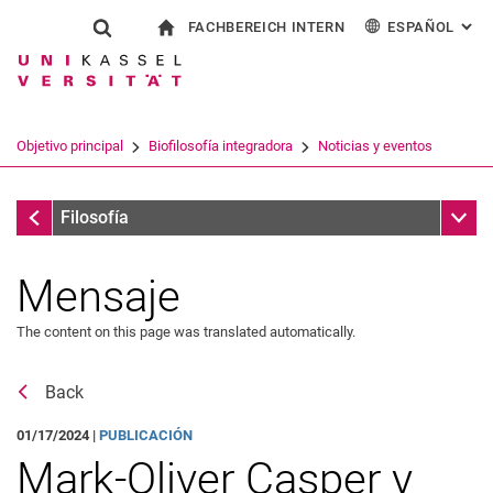
FACHBEREICH INTERN
ESPAÑOL
: AL
Jump directly to: content
Jump directly to: search
Jump directly to: main navi
a la página de inicio
Show search form
Search term
Para los empleados
Deutsch
English
Français
Search engine
Objetivo principal
Biofilosofía integradora
Noticias y eventos
Italiano
Search (opens an external link in a ne
Noticias y eventos
Sub n
Filosofía
Mensaje
The content on this page was translated automatically.
Back
01/17/2024 |
PUBLICACIÓN
Mark-Oliver Casper y