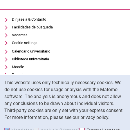
Materialismo interdisciplinar
Diríjase a & Contacto
Facilidades de búsqueda
Vacantes
Cookie settings
Calendario universitario
Biblioteca universitaria
Moodle
Panopto
Cookie Notice
This website uses only technically necessary cookies. We
Protección de datos
do not use cookies for usage analysis with the Matomo
Accesibilidad
software. The analysis is anonymous and does not allow
Uso transparente de la IA
any conclusions to be drawn about individual visitors.
Pie de imprenta
Third-party cookies are only set with your express consent.
For more information, please see our privacy policy.
To