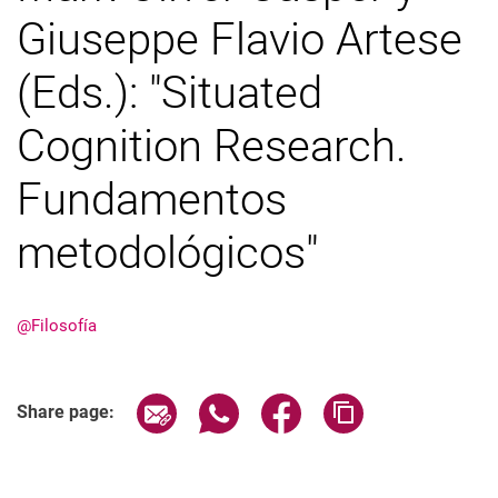
Giuseppe Flavio Artese
(Eds.): "Situated
Biofilosofía integradora
Noticias y eventos
Cognition Research.
Biofilosofía: constelaciones y firmas
La cognición como conjunto vivo
Fundamentos
Formas de práctica, formas de conocimiento
metodológicos"
Los experimentos mentales y su papel mediador
Hermenéutica de la naturaleza y lógica de lo vivo
Biofilosofía integradora en HPLS
@Filosofía
Jakob von Uexküll y la filosofía
Firmas metodológicas
Conceptos teóricos musicales y naturaleza orgánica
Share page via email
Share page via WhatsApp (extern
Share page via Facebook 
Copy page addres
Share page:
Filosofía de la cognición situada
Filosofía de la investigación con animales
Personas