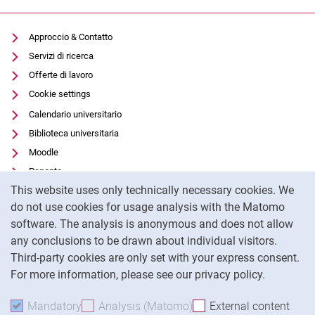
Approccio & Contatto
Servizi di ricerca
Offerte di lavoro
Cookie settings
Calendario universitario
Biblioteca universitaria
Moodle
Panopto
Cookie Notice
This website uses only technically necessary cookies. We
Protezione dei dati
do not use cookies for usage analysis with the Matomo
Accessibilità
software. The analysis is anonymous and does not allow
Utilizzo trasparente dell'intelligenza artificiale
any conclusions to be drawn about individual visitors.
Impronta
Third-party cookies are only set with your express consent.
For more information, please see our privacy policy.
To
Mandatory
Accept mandatory cookies
Analysis (Matomo)
Accept analysis cookies
External content
: Acc