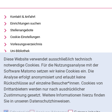
Kontakt & Anfahrt
Einrichtungen suchen
Stellenangebote
Cookie-Einstellungen
Vorlesungsverzeichnis
Uni-Bibliothek
Cookie-Hinweis
Moodle
Diese Website verwendet ausschließlich technisch
Panopto
notwendige Cookies. Für die Nutzungsanalyse mit der
Software Matomo setzen wir keine Cookies ein. Die
Datenschutz
Analyse erfolgt anonymisiert und erlaubt keine
Barrierefreiheit
Rückschlüsse auf einzelne Besucher*innen. Cookies von
Transparenter KI-Einsatz
Drittanbietern werden nur nach ausdrücklicher
Impressum
Zustimmung gesetzt. Weitere Informationen hierzu finden
Sie in unseren Datenschutzhinweisen.
Na