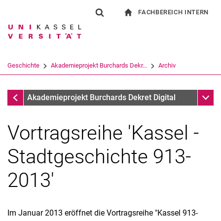
FACHBEREICH INTERN
Springe direkt zu: Inhalt
Springe direkt zu: Suche
Springe direkt zu: Hauptnav
zur Startseite
Suchformular
Suchbegriff
Für Beschäftigte
Suchmaschine
Geschichte
Akademieprojekt Burchards Dekr...
Archiv
Suchen (öffnet externen Link in einem 
Archiv
Unter
Akademieprojekt Burchards Dekret Digital
Vortragsreihe 'Kassel -
Stadtgeschichte 913-
2013'
Im Januar 2013 eröffnet die Vortragsreihe "Kassel 913-