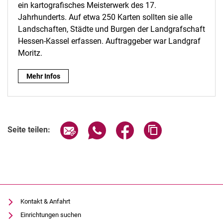
ein kartografisches Meisterwerk des 17.
Jahrhunderts. Auf etwa 250 Karten sollten sie alle
Landschaften, Städte und Burgen der Landgrafschaft
Hessen-Kassel erfassen. Auftraggeber war Landgraf
Moritz.
Wilhelm Dilich - Landtafeln hessischer Ämter zwischen Rhein
Mehr Infos
Seite über E-Mail teilen
Seite über WhatsApp teilen (exter
Seite über Facebook teile
Adresse der Seite
Seite teilen:
Kontakt & Anfahrt
Einrichtungen suchen