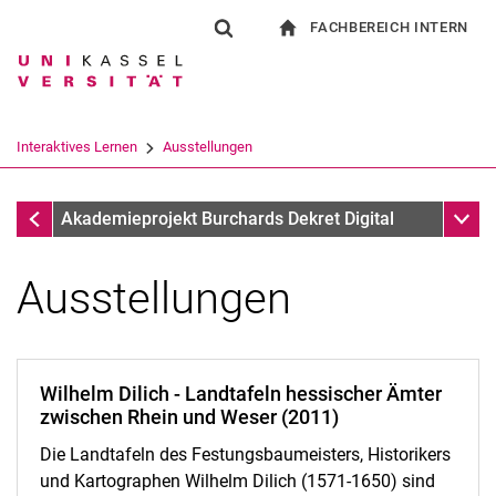
FACHBEREICH INTERN
Springe direkt zu: Inhalt
Springe direkt zu: Suche
Springe direkt zu: Hauptnav
zur Startseite
Suchformular
Suchbegriff
Für Beschäftigte
Suchmaschine
Interaktives Lernen
Ausstellungen
Suchen (öffnet externen Link in einem 
Interaktives Lernen
Unter
Akademieprojekt Burchards Dekret Digital
Ausstellungen
Wilhelm Dilich - Landtafeln hessischer Ämter
zwischen Rhein und Weser (2011)
Die Landtafeln des Festungsbaumeisters, Historikers
Ausstellungen
und Kartographen Wilhelm Dilich (1571-1650) sind