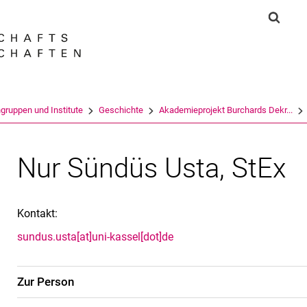
Springe direkt zu: Inhalt
Springe direkt zu: Suche
Springe direkt zu: Hauptnav
Suchf
Suchmas
gruppen und Institute
Geschichte
Akademieprojekt Burchards Dekr...
Nur Sündüs Usta, StEx
Kontakt:
sundus.usta[at]uni-kassel[dot]de
Zur Person