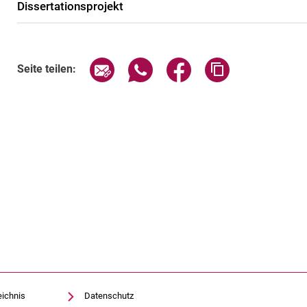
Dissertationsprojekt
Seite über E-Mail teilen
Seite über WhatsApp teilen (exte
Seite über Facebook teil
Adresse der Sei
Seite teilen:
eichnis
Datenschutz