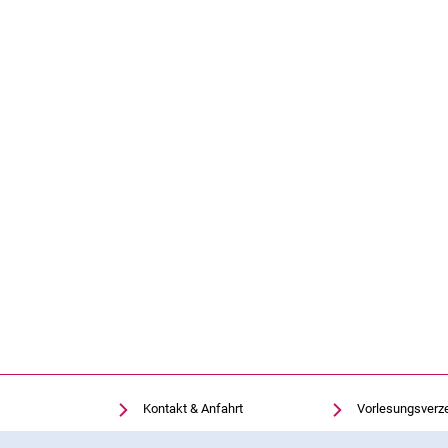
Kontakt & Anfahrt
Vorlesungsverz
Einrichtungen suchen
Uni-Bibliothek
Cookie-Hinweis