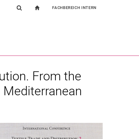
FACHBEREICH INTERN
igation
zur Startseite
Suchformular
chine
Für Beschäftigte
Suchen (öffnet externen Link in einem neuen Fenst
bution. From the
e Mediterranean