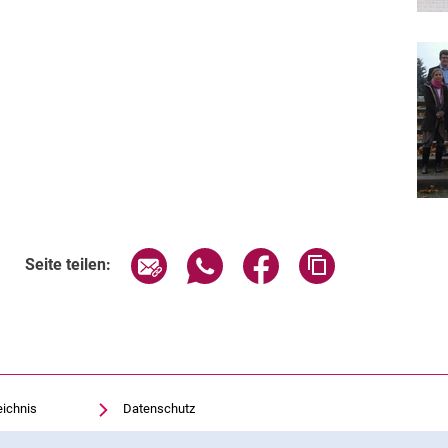
Seite über E-Mail teilen
Seite über WhatsApp teilen (exte
Seite über Facebook teil
Adresse der Sei
Seite teilen:
eichnis
Datenschutz
Barrierefreiheit