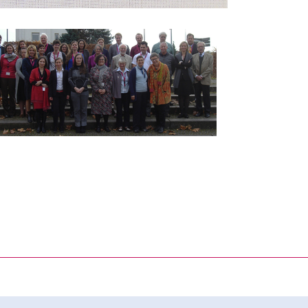
rner Link, öffnet neues Fenster)
en (externer Link, öffnet neues Fenster)
te kopieren