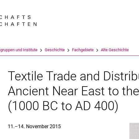
Springe direkt zu: Inhalt
Springe direkt zu: Suche
Springe direkt zu: Hauptnav
Suchmas
gruppen und Institute
Geschichte
Fachgebiete
Alte Geschichte
Textile Trade and Distri
Ancient Near East to th
(1000 BC to AD 400)
11.–14. November 2015