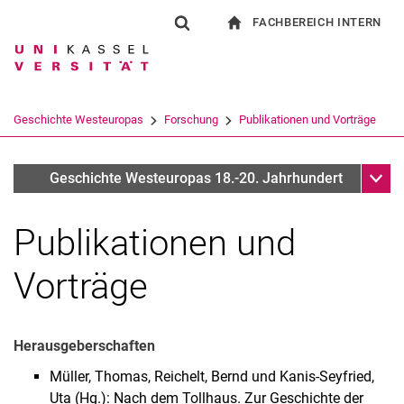
FACHBEREICH INTERN
Springe direkt zu: Inhalt
Springe direkt zu: Suche
Springe direkt zu: Hauptnav
zur Startseite
Suchformular
Suchbegriff
Für Beschäftigte
Suchmaschine
Geschichte Westeuropas
Forschung
Publikationen und Vorträge
Suchen (öffnet externen Link in einem 
Unter
Bernd Reichelt
Geschichte Westeuropas 18.-20. Jahrhundert
Publikationen und
Vorträge
Herausgeberschaften
Müller, Thomas, Reichelt, Bernd und Kanis-Seyfried,
Uta (Hg.): Nach dem Tollhaus. Zur Geschichte der