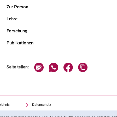
Zur Person
Lehre
Forschung
Publikationen
Seite über E-Mail teilen
Seite über WhatsApp teilen (exte
Seite über Facebook teil
Adresse der Sei
Seite teilen:
eichnis
Datenschutz
Barrierefreiheit