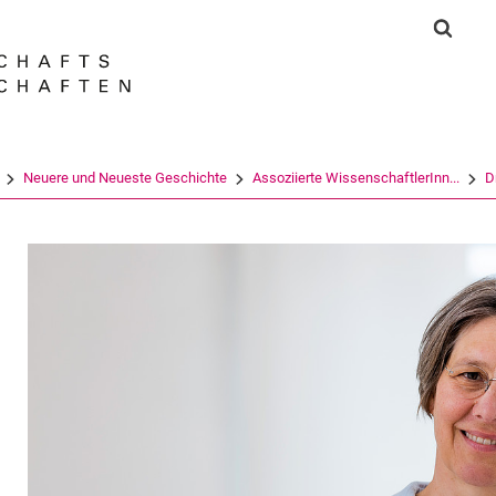
Springe direkt zu: Inhalt
Springe direkt zu: Suche
Springe direkt zu: Hauptnav
Suchf
Suchmas
Neuere und Neueste Geschichte
Assoziierte WissenschaftlerInn...
D