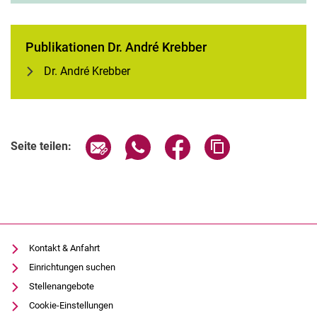
Publikationen Dr. André Krebber
Dr. André Krebber
Forschungsprojekte
Publikationen
Seite über E-Mail teilen
Seite über WhatsApp teilen (exter
Seite über Facebook teile
Adresse der Seite
Seite teilen:
Kontakt & Anfahrt
Einrichtungen suchen
Stellenangebote
Cookie-Einstellungen