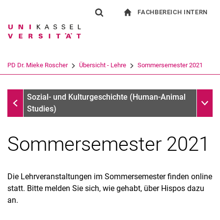
FACHBEREICH INTERN
Springe direkt zu: Inhalt
Springe direkt zu: Suche
Springe direkt zu: Hauptnav
zur Startseite
Suchformular
Suchbegriff
Für Beschäftigte
Suchmaschine
PD Dr. Mieke Roscher
Übersicht - Lehre
Sommersemester 2021
Suchen (öffnet externen Link in einem 
Übersicht - Lehre
Unter
Sozial- und Kulturgeschichte (Human-Animal
Studies)
Sommersemester 2021
Die Lehrveranstaltungen im Sommersemester finden online
statt. Bitte melden Sie sich, wie gehabt, über Hispos dazu
Zur Person / Profile
an.
Forschungsschwerpunkte
Forschungsprojekte