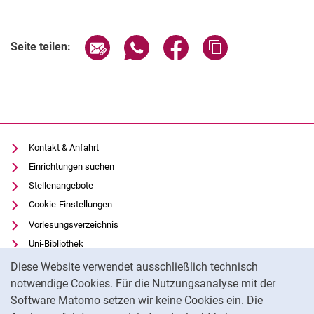
Seite über E-Mail teilen
Seite über WhatsApp teilen (exter
Seite über Facebook teile
Adresse der Seite
Seite teilen:
Kontakt & Anfahrt
Einrichtungen suchen
Stellenangebote
Cookie-Einstellungen
Vorlesungsverzeichnis
Uni-Bibliothek
Cookie-Hinweis
Moodle
Diese Website verwendet ausschließlich technisch
Panopto
notwendige Cookies. Für die Nutzungsanalyse mit der
Software Matomo setzen wir keine Cookies ein. Die
Datenschutz