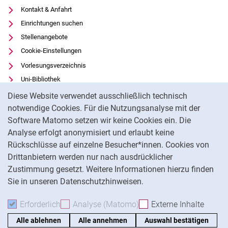
Kontakt & Anfahrt
Einrichtungen suchen
Stellenangebote
Cookie-Einstellungen
Vorlesungsverzeichnis
Uni-Bibliothek
Cookie-Hinweis
Moodle
Diese Website verwendet ausschließlich technisch
Panopto
notwendige Cookies. Für die Nutzungsanalyse mit der
Software Matomo setzen wir keine Cookies ein. Die
Datenschutz
Analyse erfolgt anonymisiert und erlaubt keine
Barrierefreiheit
Rückschlüsse auf einzelne Besucher*innen. Cookies von
Transparenter KI-Einsatz
Drittanbietern werden nur nach ausdrücklicher
Impressum
Zustimmung gesetzt. Weitere Informationen hierzu finden
Sie in unseren Datenschutzhinweisen.
Na
Erforderlich
Erforderliche Cookies akzeptieren
Analyse (Matomo)
Analyse-Cookies akzepti
Externe Inhalte
: Exte
Alle ablehnen
Alle annehmen
Auswahl bestätigen