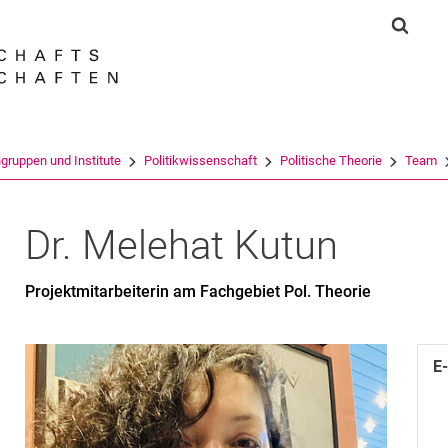
Springe direkt zu: Inhalt
Springe direkt zu: Suche
Springe direkt zu: Hauptnav
Suchf
Suchmas
gruppen und Institute
Politikwissenschaft
Politische Theorie
Team
Dr.
Melehat
Kutun
Projektmitarbeiterin am Fachgebiet Pol. Theorie
E