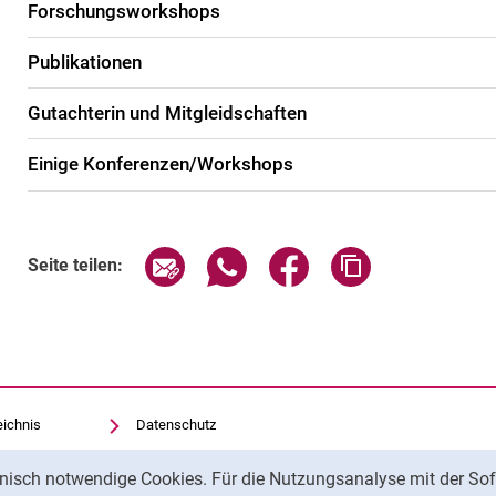
Forschungsworkshops
Publikationen
Gutachterin und Mitgleidschaften
Einige Konferenzen/Workshops
Seite über E-Mail teilen
Seite über WhatsApp teilen (exte
Seite über Facebook teil
Adresse der Sei
Seite teilen:
eichnis
Datenschutz
Barrierefreiheit
nisch notwendige Cookies. Für die Nutzungsanalyse mit der Sof
Transparenter KI-Einsatz