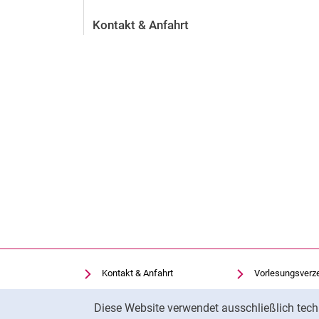
Kontakt & Anfahrt
Kontakt & Anfahrt
Vorlesungsverz
Einrichtungen suchen
Uni-Bibliothek
Cookie-Hinweis
Diese Website verwendet ausschließlich tech
Stellenangebote
Moodle