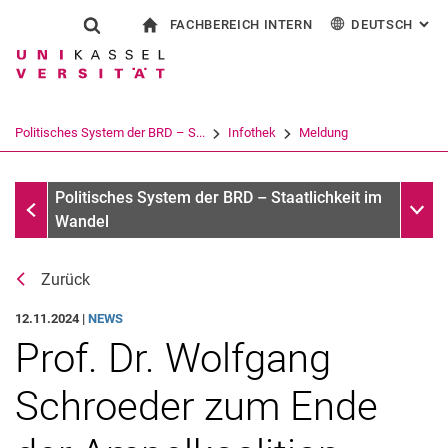
FACHBEREICH INTERN
DEUTSCH
: AL
Springe direkt zu: Inhalt
Springe direkt zu: Suche
Springe direkt zu: Hauptnav
zur Startseite
Suchformular
Suchbegriff
Für Beschäftigte
English
Suchmaschine
Politisches System der BRD – S...
Infothek
Meldung
Suchen (öffnet externen Link in einem 
Infothek
Unter
Politisches System der BRD – Staatlichkeit im
Wandel
Zurück
12.11.2024 |
NEWS
Prof. Dr. Wolfgang
Schroeder zum Ende