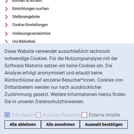
Kontakt & Anfahrt
Einrichtungen suchen
Stellenangebote
Cookie-Einstellungen
Vorlesungsverzeichnis
Uni-Bibliothek
Cookie-Hinweis
Moodle
Diese Website verwendet ausschließlich technisch
Panopto
notwendige Cookies. Für die Nutzungsanalyse mit der
Software Matomo setzen wir keine Cookies ein. Die
Datenschutz
Analyse erfolgt anonymisiert und erlaubt keine
Barrierefreiheit
Rückschlüsse auf einzelne Besucher*innen. Cookies von
Transparenter KI-Einsatz
Drittanbietern werden nur nach ausdrücklicher
Impressum
Zustimmung gesetzt. Weitere Informationen hierzu finden
Sie in unseren Datenschutzhinweisen.
Na
Erforderlich
Erforderliche Cookies akzeptieren
Analyse (Matomo)
Analyse-Cookies akzepti
Externe Inhalte
: Exte
Alle ablehnen
Alle annehmen
Auswahl bestätigen